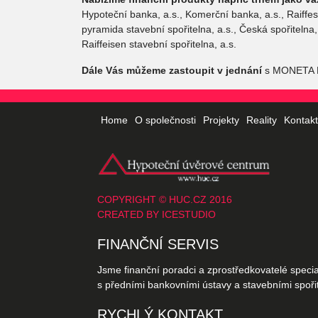
Hypoteční banka, a.s., Komerční banka, a.s., Raiffes
pyramida stavební spořitelna, a.s., Česká spořitelna
Raiffeisen stavební spořitelna, a.s.
Dále Vás můžeme zastoupit v jednání
s MONETA M
Home
O společnosti
Projekty
Reality
Kontak
COPYRIGHT © HUC.CZ 2016
CREATED BY
ICESTUDIO
FINANČNÍ SERVIS
Jsme finanční poradci a zprostředkovatelé specia
s předními bankovními ústavy a stavebními spořit
RYCHLÝ KONTAKT