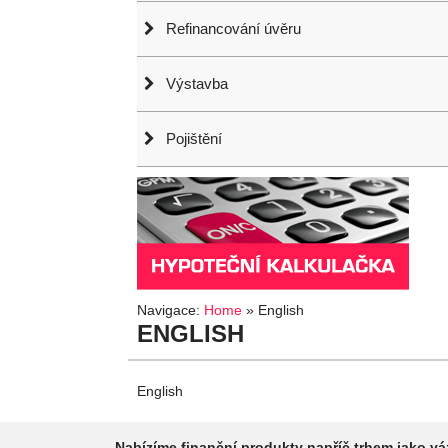
Refinancování úvěru
Výstavba
Pojištění
Navigace:
Home
»
English
ENGLISH
English
Nabízíme finanční produkty napříč trhem jako v