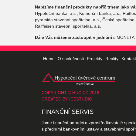
Nabízíme finanční produkty napříč trhem jako v
Hypoteční banka, a.s., Komerční banka, a.s., Raiffes
pyramida stavební spořitelna, a.s., Česká spořitelna
Raiffeisen stavební spořitelna, a.s.
Dále Vás můžeme zastoupit v jednání
s MONETA M
Home
O společnosti
Projekty
Reality
Kontak
COPYRIGHT © HUC.CZ 2016
CREATED BY
ICESTUDIO
FINANČNÍ SERVIS
Jsme finanční poradci a zprostředkovatelé specia
s předními bankovními ústavy a stavebními spořit